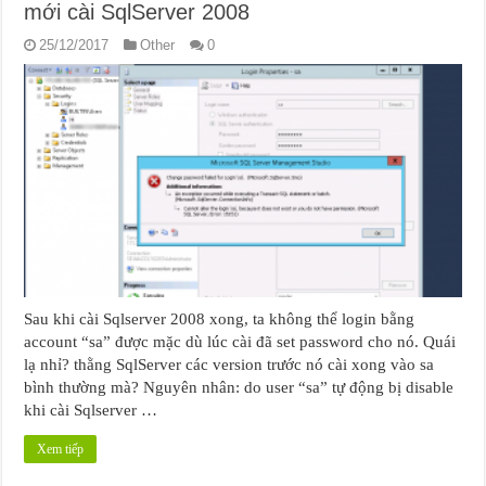
mới cài SqlServer 2008
25/12/2017
Other
0
Sau khi cài Sqlserver 2008 xong, ta không thể login bằng
account “sa” được mặc dù lúc cài đã set password cho nó. Quái
lạ nhỉ? thằng SqlServer các version trước nó cài xong vào sa
bình thường mà? Nguyên nhân: do user “sa” tự động bị disable
khi cài Sqlserver …
Xem tiếp