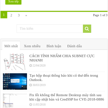
Xem tiếp
1
2
3
»
Page 1 of 3
Mới nhất
Xem nhiều
Bình luận
Đánh dấu
CÁCH TÍNH NHẨM CHIA SUBNET CỰC
NHANH
22/04/2020
Tạo hộp thoại thông báo khi có thư đến trong
Outlook.
30/03/2019
Fix lỗi không thể Remote Desktop máy tính sau
khi cập nhật bản vá CredSSP for CVE-2018-0886
11/05/2018