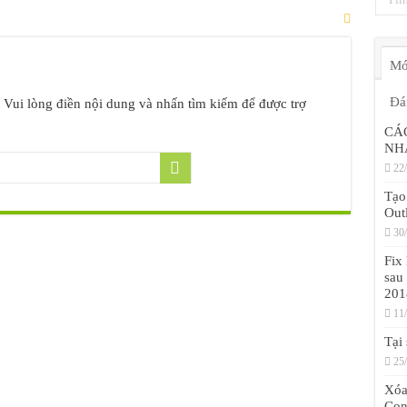
Mớ
Đá
. Vui lòng điền nội dung và nhấn tìm kiếm để được trợ
CÁ
NH
22
Tạo
Out
30
Fix
sau
201
11
Tại
25
Xóa
Con