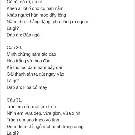
Cù rù, củ rũ, cù rù
Khen ai lót ổ cho cu hắn nằm
Khắp người hắn mọc đầy lông
Nằm chơi chẳng đặng, phơi lông ra ngoài
Là gì?
Đáp án: Bắp ngô
Câu 30.
Mình chừng năm tấc cao
Hoa trắng với hoa đào
Kẻ thô tục đâm năm bảy cái
Gái thanh tân ta đút ngay vào
Là gì?
Đáp án: Hoa cỏ may
Câu 31.
Trán em nở, mặt em tròn
Nhìn em vừa đẹp, vừa giòn, vừa xinh
Trách em sao khéo vô tình
Đêm đêm chỉ ngủ một mình trong cung
Là gì?