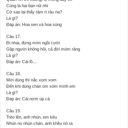
Cùng là hai bạn nữ nhi
Cớ sao lại thấy rậm rì râu ria?
Là gì?
Đáp án: Hoa sen và hoa súng
Câu 17.
Đi nhai, đứng mím ngồi cười
Gặp người không hỏi, cả đời móm răng
Là gì?
Đáp án: Cái lồ…
Câu 18.
Mới dùng thì nắc xom xom
Đến khi dùng chán om xòm mình em
Là gì?
Đáp án: Cái nơm úp cá
Câu 19.
Trèo lên, anh nhún, em kêu
Nhún no nhún chán, anh khều nó ra