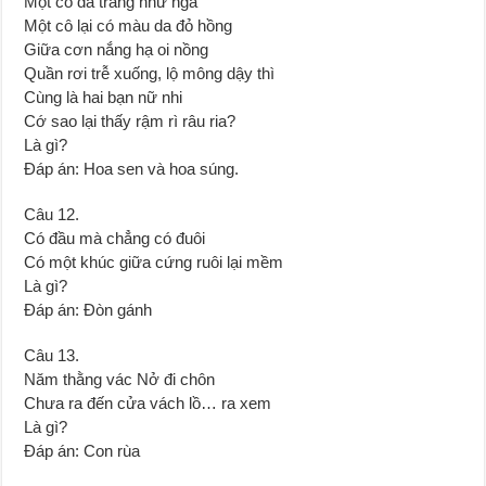
Một cô da trắng như ngà
Một cô lại có màu da đỏ hồng
Giữa cơn nắng hạ oi nồng
Quần rơi trễ xuống, lộ mông dậy thì
Cùng là hai bạn nữ nhi
Cớ sao lại thấy rậm rì râu ria?
Là gì?
Đáp án: Hoa sen và hoa súng.
Câu 12.
Có đầu mà chẳng có đuôi
Có một khúc giữa cứng ruôi lại mềm
Là gì?
Đáp án: Đòn gánh
Câu 13.
Năm thằng vác Nở đi chôn
Chưa ra đến cửa vách lồ… ra xem
Là gì?
Đáp án: Con rùa