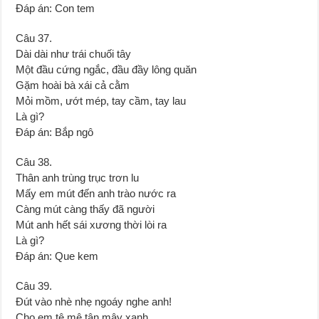
Đáp án: Con tem
Câu 37.
Dài dài như trái chuối tây
Một đầu cứng ngắc, đầu đầy lông quăn
Gặm hoài bà xái cả cằm
Mỏi mồm, ướt mép, tay cầm, tay lau
Là gì?
Đáp án: Bắp ngô
Câu 38.
Thân anh trùng trục trơn lu
Mấy em mút đến anh trào nước ra
Càng mút càng thấy đã người
Mút anh hết sái xương thời lòi ra
Là gì?
Đáp án: Que kem
Câu 39.
Đút vào nhè nhẹ ngoáy nghe anh!
Cho em tê mê tận mây xanh