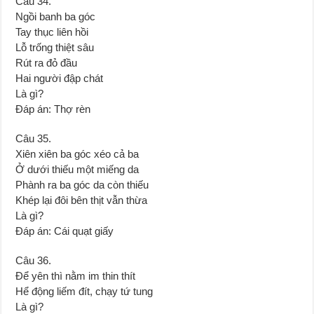
Câu 34.
Ngồi banh ba góc
Tay thục liên hồi
Lỗ trống thiệt sâu
Rút ra đỏ đầu
Hai người đập chát
Là gì?
Đáp án: Thợ rèn
Câu 35.
Xiên xiên ba góc xéo cả ba
Ở dưới thiếu một miếng da
Phành ra ba góc da còn thiếu
Khép lại đôi bên thịt vẫn thừa
Là gì?
Đáp án: Cái quạt giấy
Câu 36.
Để yên thì nằm im thin thít
Hể động liếm đít, chạy tứ tung
Là gì?