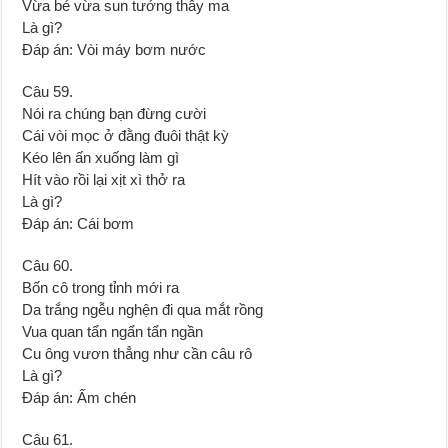
Vừa bé vừa sun tưởng thây ma
Là gì?
Đáp án: Vòi máy bơm nước
Câu 59.
Nói ra chúng bạn đừng cười
Cái vòi mọc ở đằng đuôi thật kỳ
Kéo lên ấn xuống làm gì
Hít vào rồi lại xịt xì thở ra
Là gì?
Đáp án: Cái bơm
Câu 60.
Bốn cô trong tỉnh mới ra
Da trắng ngễu nghện đi qua mắt rồng
Vua quan tẩn ngẩn tẩn ngần
Cu ông vươn thẳng như cần câu rô
Là gì?
Đáp án: Ấm chén
Câu 61.