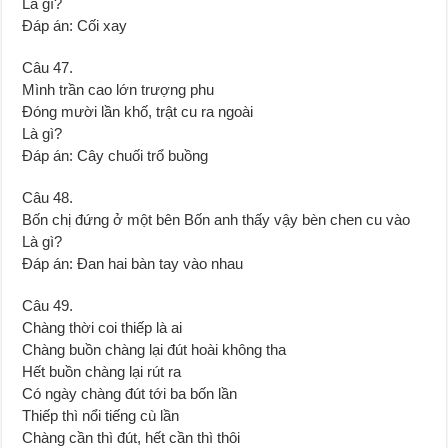
Là gì?
Đáp án: Cối xay
Câu 47.
Mình trần cao lớn trượng phu
Đóng mười lần khố, trật cu ra ngoài
Là gì?
Đáp án: Cây chuối trổ buồng
Câu 48.
Bốn chị đứng ở một bên Bốn anh thấy vậy bèn chen cu vào
Là gì?
Đáp án: Ðan hai bàn tay vào nhau
Câu 49.
Chàng thời coi thiếp là ai
Chàng buồn chàng lại đút hoài không tha
Hết buồn chàng lại rút ra
Có ngày chàng đút tới ba bốn lần
Thiếp thì nổi tiếng cù lần
Chàng cần thì đút, hết cần thì thôi