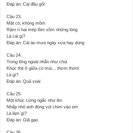
Đáp án: Cái đầu gối
Câu 23.
Mặt có, không mồm
Rậm rì hai mép lồm xồm những lông
Là cái gì?
Đáp án: Cái áo mưa ngày xưa hay dùng
Câu 24.
Trong lông ngoài nhẵn như chùi
Khúc thịt ở giữa có mùi… thơm thơm
Là gì?
Đáp án: Quả xoài
Câu 25.
Một khúc cứng ngắc như lim
Nhấp nhô anh đóng vút chìm vào em
Là làm gì?
Đáp án: Giã gạo
Câu 26.