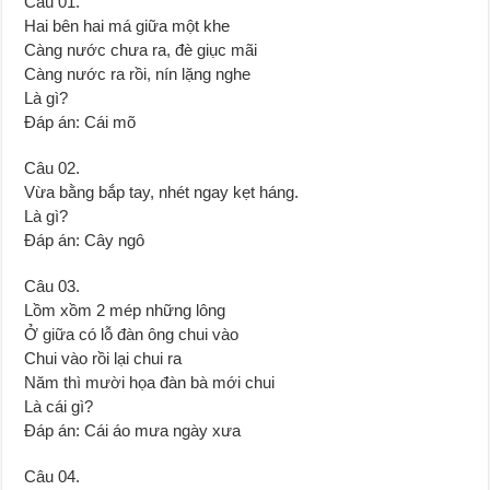
Câu 01.
Hai bên hai má giữa một khe
Càng nước chưa ra, đè giục mãi
Càng nước ra rồi, nín lặng nghe
Là gì?
Đáp án: Cái mõ
Câu 02.
Vừa bằng bắp tay, nhét ngay kẹt háng.
Là gì?
Đáp án: Cây ngô
Câu 03.
Lồm xồm 2 mép những lông
Ở giữa có lỗ đàn ông chui vào
Chui vào rồi lại chui ra
Năm thì mười họa đàn bà mới chui
Là cái gì?
Đáp án: Cái áo mưa ngày xưa
Câu 04.