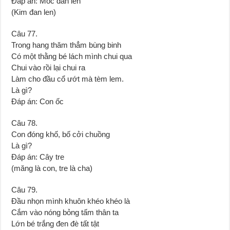
Đáp án: Móc đan len
(Kim đan len)
Câu 77.
Trong hang thăm thẳm bùng binh
Có một thằng bé lách mình chui qua
Chui vào rồi lại chui ra
Làm cho đầu cổ ướt mà tèm lem.
Là gì?
Đáp án: Con ốc
Câu 78.
Con đóng khố, bố cởi chuồng
Là gì?
Đáp án: Cây tre
(măng là con, tre là cha)
Câu 79.
Đầu nhọn mình khuôn khéo khéo là
Cắm vào nóng bỏng tấm thân ta
Lớn bé trắng đen đè tất tật