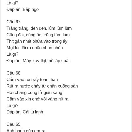
Là gì?
Đáp án: Bắp ngô
Câu 67.
Trắng trắng, đen đen, lủm lùm lùm
Cũng đai, cũng ốc, cũng tùm lum
Thịt gân nhét phứa vào trong ấy
Một lúc lôi ra nhũn nhùn nhùn
Là gì?
Đáp án: Máy xay thịt, nồi áp suất
Câu 68.
Cắm vào run rẩy toàn thân
Rút ra nước chảy từ chân xuống sàn
Hỡi chàng công tử giàu sang
Cắm vào xin chớ vội vàng rút ra
Là gì?
Đáp án: Cái tủ lạnh
Câu 69.
Anh banh của em ra