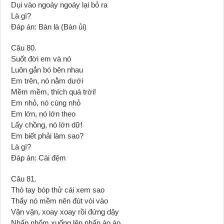
Dụi vào ngoáy ngoáy lại bỏ ra
Là gì?
Đáp án: Bàn là (Bàn ủi)
Câu 80.
Suốt đời em và nó
Luôn gắn bó bên nhau
Em trên, nó nằm dưới
Mềm mềm, thích quá trời!
Em nhỏ, nó cùng nhỏ
Em lớn, nó lớn theo
Lấy chồng, nó lớn dữ!
Em biết phải làm sao?
Là gì?
Đáp án: Cái đệm
Câu 81.
Thò tay bóp thử cái xem sao
Thấy nó mềm nên đút vòi vào
Vặn vặn, xoay xoay rồi đứng dậy
Nhấp nhổm xuống lên nhấn ào ào