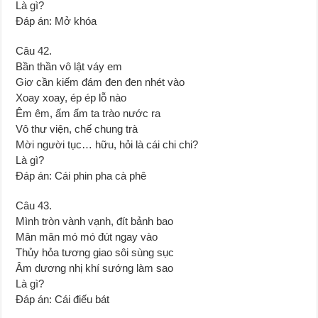
Là gì?
Đáp án: Mở khóa
Câu 42.
Bần thần vô lật váy em
Giơ cần kiếm đám đen đen nhét vào
Xoay xoay, ép ép lỗ nào
Êm êm, ấm ấm ta trào nước ra
Vô thư viện, chế chung trà
Mời người tục… hữu, hỏi là cái chi chi?
Là gì?
Đáp án: Cái phin pha cà phê
Câu 43.
Mình tròn vành vạnh, đít bảnh bao
Mân mân mó mó đút ngay vào
Thủy hỏa tương giao sôi sùng sục
Âm dương nhị khí sướng làm sao
Là gì?
Đáp án: Cái điếu bát