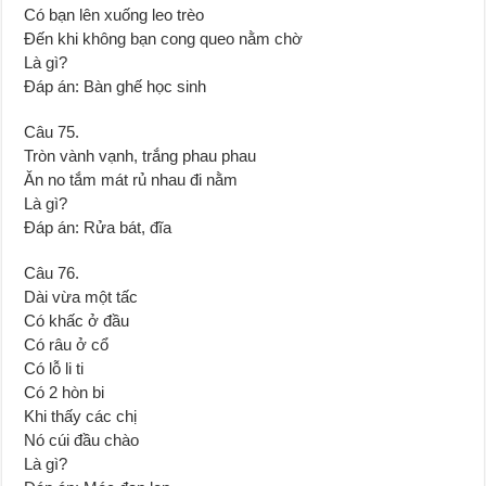
Có bạn lên xuống leo trèo
Đến khi không bạn cong queo nằm chờ
Là gì?
Đáp án: Bàn ghế học sinh
Câu 75.
Tròn vành vạnh, trắng phau phau
Ăn no tắm mát rủ nhau đi nằm
Là gì?
Đáp án: Rửa bát, đĩa
Câu 76.
Dài vừa một tấc
Có khấc ở đầu
Có râu ở cổ
Có lỗ li ti
Có 2 hòn bi
Khi thấy các chị
Nó cúi đầu chào
Là gì?