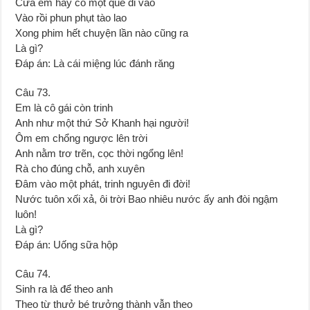
Cửa em hay có một que đi vào
Vào rồi phun phụt tào lao
Xong phim hết chuyện lần nào cũng ra
Là gì?
Đáp án: Là cái miệng lúc đánh răng
Câu 73.
Em là cô gái còn trinh
Anh như một thứ Sở Khanh hại người!
Ôm em chổng ngược lên trời
Anh nằm trơ trẽn, cọc thời ngổng lên!
Rà cho đúng chỗ, anh xuyên
Đâm vào một phát, trinh nguyên đi đời!
Nước tuôn xối xả, ôi trời Bao nhiêu nước ấy anh đòi ngậm
luôn!
Là gì?
Đáp án: Uống sữa hộp
Câu 74.
Sinh ra là để theo anh
Theo từ thưở bé trưởng thành vẫn theo