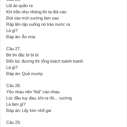
Lột áo quần ra
Khi trần như nhộng thì ta đút vào
Đút vào mới sướng làm sao
Rập lên rập xuống nó trào nước ra
Là gì?
Đáp án: Ăn mía
Câu 27.
Bé thì đặc bí bì bì
Đến lúc đương thì rỗng toách toành toanh
Là gì?
Đáp án: Quả mướp
Câu 28.
Yêu nhau nên “thả” vào nhau
Lúc đầu tuy đau, khi ra rồi… sướng
Là làm gì?
Đáp án: Lấy kim nhổ gai
Câu 29.