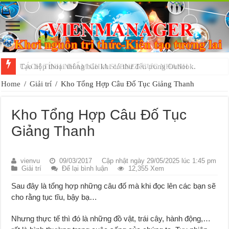
Tạo hộp thoại thông báo khi có thư đến trong Outlook.
Home
/
Giải trí
/
Kho Tổng Hợp Câu Đố Tục Giảng Thanh
Kho Tổng Hợp Câu Đố Tục
Giảng Thanh
vienvu
09/03/2017
Cập nhật ngày 29/05/2025 lúc 1:45 pm
Giải trí
Để lại bình luận
12,355 Xem
Sau đây là tổng hợp những câu đố mà khi đọc lên các bạn sẽ
cho rằng tục tĩu, bậy bạ…
Nhưng thực tế thì đó là những đồ vật, trái cây, hành động,…