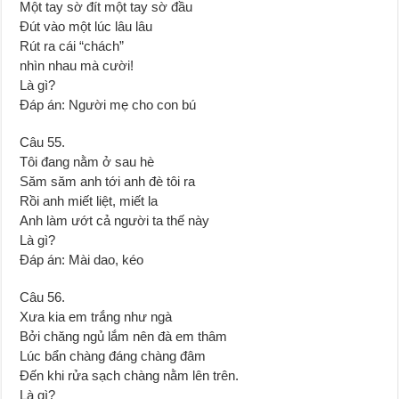
Một tay sờ đít một tay sờ đầu
Đút vào một lúc lâu lâu
Rút ra cái “chách”
nhìn nhau mà cười!
Là gì?
Đáp án: Người mẹ cho con bú
Câu 55.
Tôi đang nằm ở sau hè
Săm săm anh tới anh đè tôi ra
Rồi anh miết liệt, miết la
Anh làm ướt cả người ta thế này
Là gì?
Đáp án: Mài dao, kéo
Câu 56.
Xưa kia em trắng như ngà
Bởi chăng ngủ lắm nên đà em thâm
Lúc bẩn chàng đáng chàng đâm
Ðến khi rửa sạch chàng nằm lên trên.
Là gì?