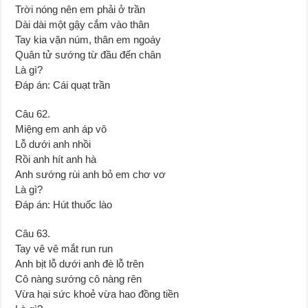
Trời nóng nên em phải ở trần
Dài dài một gậy cắm vào thân
Tay kia vặn núm, thân em ngoáy
Quân tử sướng từ đầu đến chân
Là gì?
Đáp án: Cái quạt trần
Câu 62.
Miệng em anh áp vô
Lỗ dưới anh nhồi
Rồi anh hít anh hà
Anh sướng rùi anh bỏ em chơ vơ
Là gì?
Đáp án: Hút thuốc lào
Câu 63.
Tay vê vê mắt run run
Anh bịt lỗ dưới anh đè lỗ trên
Cô nàng sướng cô nàng rên
Vừa hại sức khoẻ vừa hao đồng tiền