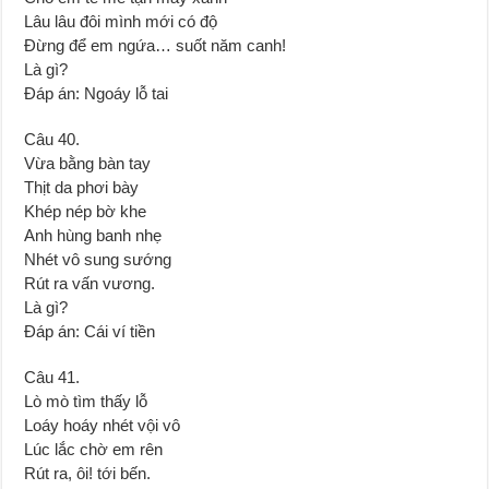
Lâu lâu đôi mình mới có độ
Đừng để em ngứa… suốt năm canh!
Là gì?
Đáp án: Ngoáy lỗ tai
Câu 40.
Vừa bằng bàn tay
Thịt da phơi bày
Khép nép bờ khe
Anh hùng banh nhẹ
Nhét vô sung sướng
Rút ra vấn vương.
Là gì?
Đáp án: Cái ví tiền
Câu 41.
Lò mò tìm thấy lỗ
Loáy hoáy nhét vội vô
Lúc lắc chờ em rên
Rút ra, ôi! tới bến.