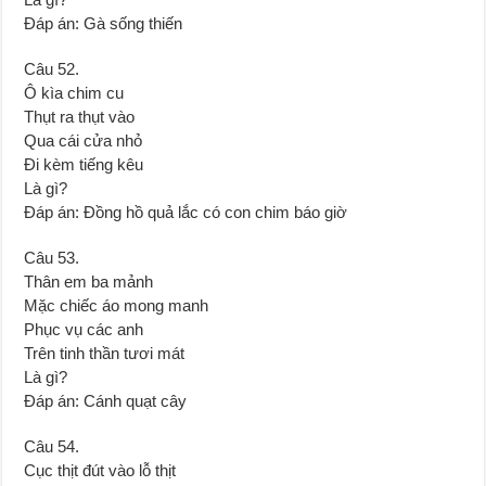
Đáp án: Gà sống thiến
Câu 52.
Ô kìa chim cu
Thụt ra thụt vào
Qua cái cửa nhỏ
Đi kèm tiếng kêu
Là gì?
Đáp án: Ðồng hồ quả lắc có con chim báo giờ
Câu 53.
Thân em ba mảnh
Mặc chiếc áo mong manh
Phục vụ các anh
Trên tinh thần tươi mát
Là gì?
Đáp án: Cánh quạt cây
Câu 54.
Cục thịt đút vào lỗ thịt