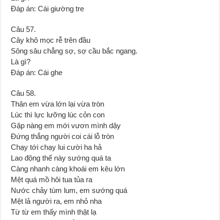
Đáp án: Cái giường tre
Câu 57.
Cây khô mọc rễ trên đầu
Sông sâu chẳng sợ, sợ cầu bắc ngang.
Là gì?
Đáp án: Cái ghe
Câu 58.
Thân em vừa lớn lại vừa tròn
Lúc thì lực lưỡng lúc cỏn con
Gặp nàng em mới vươn mình dậy
Đứng thẳng người coi cái lỗ tròn
Chạy tới chạy lui cười ha hả
Lao động thế này sướng quá ta
Càng nhanh càng khoái em kêu lớn
Mệt quá mồ hôi tua tủa ra
Nước chảy tùm lum, em sướng quá
Mệt lả người ra, em nhỏ nha
Từ từ em thấy mình thật lạ