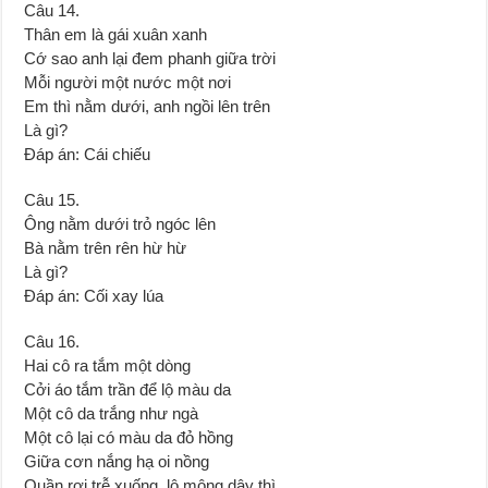
Câu 14.
Thân em là gái xuân xanh
Cớ sao anh lại đem phanh giữa trời
Mỗi người một nước một nơi
Em thì nằm dưới, anh ngồi lên trên
Là gì?
Đáp án: Cái chiếu
Câu 15.
Ông nằm dưới trỏ ngóc lên
Bà nằm trên rên hừ hừ
Là gì?
Đáp án: Cối xay lúa
Câu 16.
Hai cô ra tắm một dòng
Cởi áo tắm trần để lộ màu da
Một cô da trắng như ngà
Một cô lại có màu da đỏ hồng
Giữa cơn nắng hạ oi nồng
Quần rơi trễ xuống, lộ mông dậy thì