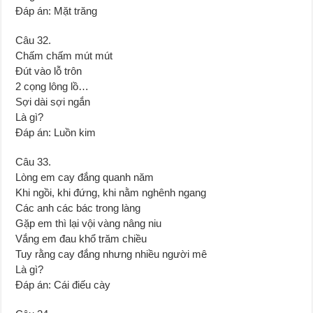
Đáp án: Mặt trăng
Câu 32.
Chấm chấm mút mút
Ðút vào lỗ trôn
2 cọng lông lồ…
Sợi dài sợi ngắn
Là gì?
Đáp án: Luồn kim
Câu 33.
Lòng em cay đắng quanh năm
Khi ngồi, khi đứng, khi nằm nghênh ngang
Các anh các bác trong làng
Gặp em thì lại vội vàng nâng niu
Vắng em đau khổ trăm chiều
Tuy rằng cay đắng nhưng nhiều người mê
Là gì?
Đáp án: Cái điếu cày