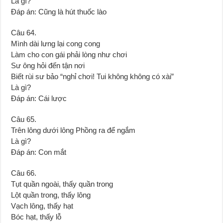
Là gì?
Đáp án: Cũng là hút thuốc lào
Câu 64.
Mình dài lưng lại cong cong
Làm cho con gái phải lòng như chơi
Sư ông hỏi đến tận nơi
Biết rùi sư bảo “nghỉ chơi! Tui không không có xài”
Là gì?
Đáp án: Cái lược
Câu 65.
Trên lông dưới lông Phồng ra để ngắm
Là gì?
Đáp án: Con mắt
Câu 66.
Tụt quần ngoài, thấy quần trong
Lột quần trong, thấy lông
Vạch lông, thấy hạt
Bóc hạt, thấy lỗ