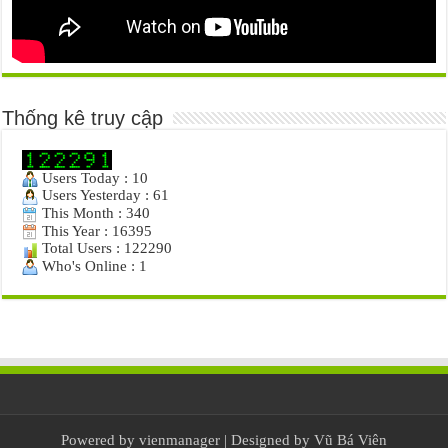
Thống kê truy cập
Users Today : 10
Users Yesterday : 61
This Month : 340
This Year : 16395
Total Users : 122290
Who's Online : 1
Powered by
vienmanager
| Designed by
Vũ Bá Viên