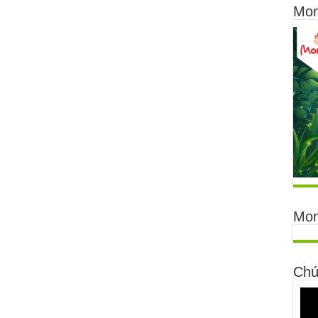
Mon
Mon
Chú