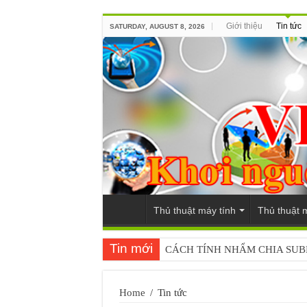
Giới thiệu
Tin tức
SATURDAY, AUGUST 8, 2026
Thủ thuật máy tính
Thủ thuật 
Tin mới
CÁCH TÍNH NHẨM CHIA SU
Home
/
Tin tức