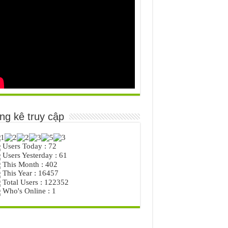
ng kê truy cập
Users Today : 72
Users Yesterday : 61
This Month : 402
This Year : 16457
Total Users : 122352
Who's Online : 1