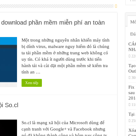
 download phần mềm miễn phí an toàn
Mớ
Đá
Một trong những nguyên nhân khiến máy tính
CÁ
bị dính virus, malware nguy hiểm đó là chúng
NH
ta tải phần mềm ở những trang web không có
22
uy tín. Có khá ít người dùng trước khi tiến
hành tải và cài đặt một phần mềm sẽ kiểm tra
Tạo
Out
tính an …
30
Xem tiếp
Fix
sau
201
i So.cl
11
Tại
25
So.cl là mạng xã hội của Microsoft dùng để
cạnh tranh với Google+ và Facebook nhưng
Xóa
nó đã không thành công và hôm nay công ty
Con