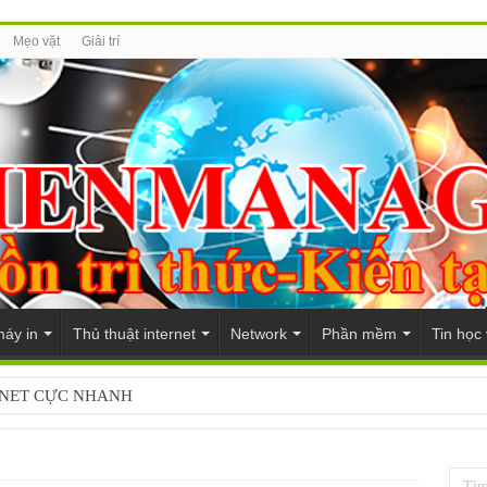
Mẹo vặt
Giải trí
máy in
Thủ thuật internet
Network
Phần mềm
Tin học
BNET CỰC NHANH