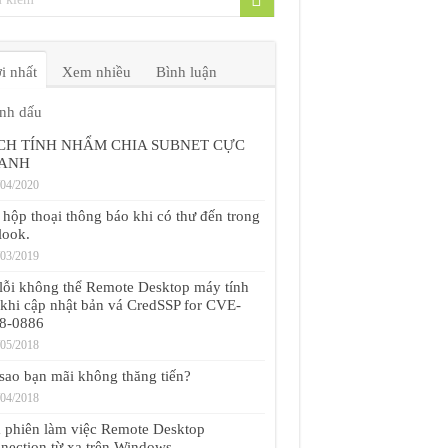
i nhất
Xem nhiều
Bình luận
nh dấu
CH TÍNH NHẨM CHIA SUBNET CỰC
ANH
/04/2020
 hộp thoại thông báo khi có thư đến trong
look.
/03/2019
 lỗi không thể Remote Desktop máy tính
 khi cập nhật bản vá CredSSP for CVE-
8-0886
/05/2018
 sao bạn mãi không thăng tiến?
/04/2018
 phiên làm việc Remote Desktop
nection từ xa trên Windows